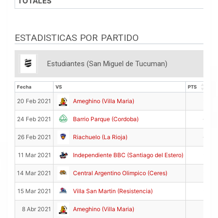
TOTALES
ESTADISTICAS POR PARTIDO
Estudiantes (San Miguel de Tucuman)
Fecha
VS
PTS
RE
Fecha
VS
PTS
RE
0
20 Feb 2021
Ameghino (Villa Maria)
4
24 Feb 2021
Barrio Parque (Cordoba)
4
26 Feb 2021
Riachuelo (La Rioja)
0
11 Mar 2021
Independiente BBC (Santiago del Estero)
0
14 Mar 2021
Central Argentino Olimpico (Ceres)
0
15 Mar 2021
Villa San Martin (Resistencia)
3
8 Abr 2021
Ameghino (Villa Maria)