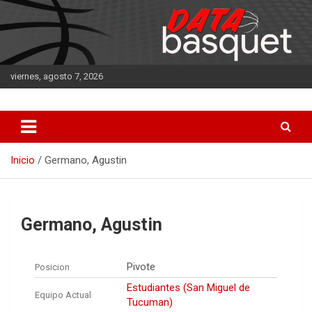
Saltar
al
contenido
viernes, agosto 7, 2026
DATA Basquet
DATA Basquet
Inicio
Germano, Agustin
Germano, Agustin
Pivote
Posicion
Estudiantes (San Miguel de
Equipo Actual
Tucuman)