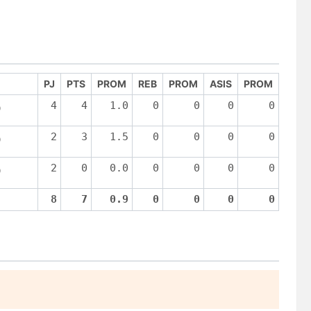
PJ
PTS
PROM
REB
PROM
ASIS
PROM
4
4
1.0
0
0
0
0
)
2
3
1.5
0
0
0
0
)
2
0
0.0
0
0
0
0
)
8
7
0.9
0
0
0
0