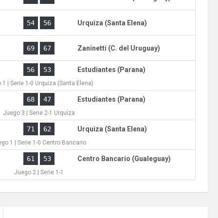
)
54
56
Urquiza (Santa Elena)
)
69
67
Zaninetti (C. del Uruguay)
)
56
53
Estudiantes (Parana)
 1 | Serie 1-0 Urquiza (Santa Elena)
)
68
47
Estudiantes (Parana)
Juego 3 | Serie 2-1 Urquiza
)
71
62
Urquiza (Santa Elena)
go 1 | Serie 1-0 Centro Bancario
)
61
53
Centro Bancario (Gualeguay)
Juego 2 | Serie 1-1