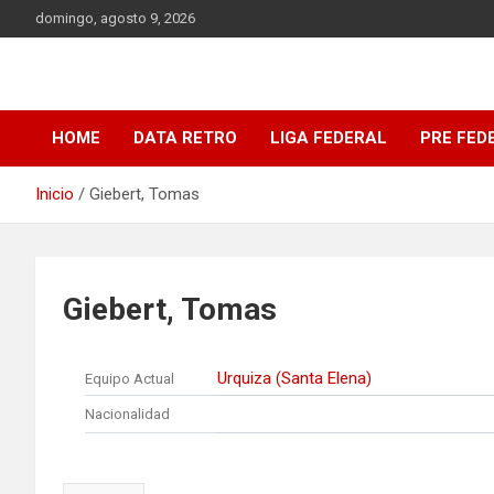
Saltar
domingo, agosto 9, 2026
al
contenido
DATA Basquet
DATA Basquet
HOME
DATA RETRO
LIGA FEDERAL
PRE FED
Inicio
Giebert, Tomas
Giebert, Tomas
Urquiza (Santa Elena)
Equipo Actual
Nacionalidad