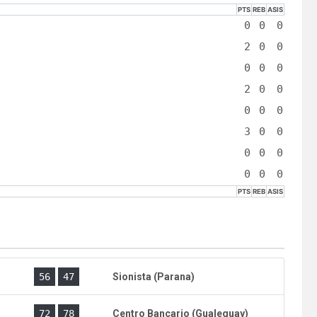
PTS
REB
ASIS
0
0
0
2
0
0
0
0
0
2
0
0
0
0
0
3
0
0
0
0
0
0
0
0
PTS
REB
ASIS
)
56
47
Sionista (Parana)
)
72
78
Centro Bancario (Gualeguay)