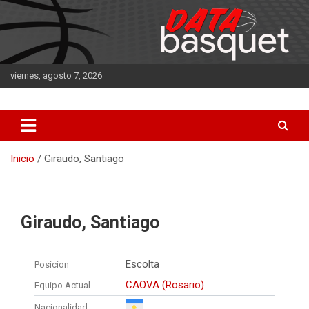
Saltar
al
contenido
viernes, agosto 7, 2026
DATA Basquet
DATA Basquet
Inicio
Giraudo, Santiago
Giraudo, Santiago
Escolta
Posicion
CAOVA (Rosario)
Equipo Actual
Nacionalidad