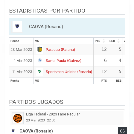
ESTADISTICAS POR PARTIDO
CAOVA (Rosario)
Fecha
VS
PTS
REB
ASIS
Fecha
VS
PTS
REB
ASIS
12
5
23 Mar 2023
Paracao (Parana)
6
4
1 Abr 2023
Santa Paula (Galvez)
12
5
11 Abr 2023
Sportsmen Unidos (Rosario)
Fecha
VS
PTS
REB
AS
Fecha
VS
PTS
REB
AS
PARTIDOS JUGADOS
Liga Federal - 2023 Fase Regular
23 Mar 2023
22:00
CAOVA (Rosario)
66