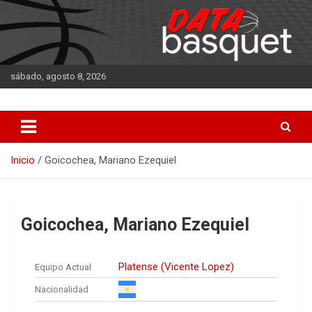
Saltar
al
contenido
sábado, agosto 8, 2026
DATA Basquet
DATA Basquet
Inicio
Goicochea, Mariano Ezequiel
Goicochea, Mariano Ezequiel
Platense (Vicente Lopez)
Equipo Actual
Nacionalidad