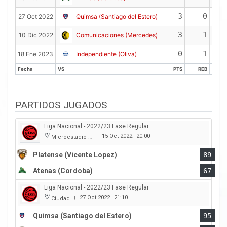
3
0
27 Oct 2022
Quimsa (Santiago del Estero)
3
1
10 Dic 2022
Comunicaciones (Mercedes)
0
1
18 Ene 2023
Independiente (Oliva)
Fecha
VS
PTS
REB
A
Fecha
VS
PTS
REB
A
PARTIDOS JUGADOS
Liga Nacional - 2022/23 Fase Regular
15 Oct 2022
20:00
Microestadio Ciudad de Vicente Lopez
|
Platense (Vicente Lopez)
89
Atenas (Cordoba)
67
Liga Nacional - 2022/23 Fase Regular
27 Oct 2022
21:10
Ciudad
|
Quimsa (Santiago del Estero)
95