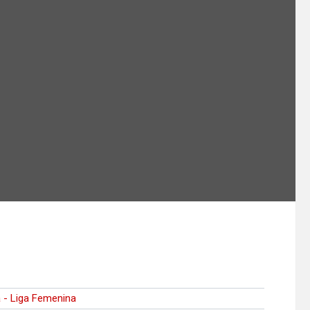
- Liga Femenina