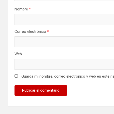
Nombre
*
Correo electrónico
*
Web
Guarda mi nombre, correo electrónico y web en este n