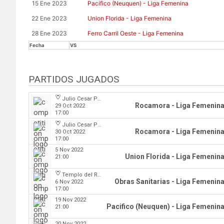
15 Ene 2023
Pacifico (Neuquen) - Liga Femenina
22 Ene 2023
Union Florida - Liga Femenina
28 Ene 2023
Ferro Carril Oeste - Liga Femenina
Fecha
VS
PARTIDOS JUGADOS
Julio Cesar Paccagnella
Rocamora - Liga Femenin
29 Oct 2022
17:00
Julio Cesar Paccagnella
Rocamora - Liga Femenin
30 Oct 2022
17:00
5 Nov 2022
Union Florida - Liga Femenin
21:00
Templo del Rock
Obras Sanitarias - Liga Femenin
6 Nov 2022
17:00
19 Nov 2022
Pacifico (Neuquen) - Liga Femenin
21:00
20 Nov 2022