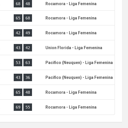
a
68
48
Rocamora - Liga Femenina
a
65
68
Rocamora - Liga Femenina
a
42
49
Rocamora - Liga Femenina
a
43
42
Union Florida - Liga Femenina
a
53
63
Pacifico (Neuquen) - Liga Femenina
a
43
36
Pacifico (Neuquen) - Liga Femenina
a
65
48
Rocamora - Liga Femenina
a
69
55
Rocamora - Liga Femenina