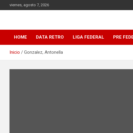
Saltar
viernes, agosto 7, 2026
al
contenido
DATA Basquet
DATA Basquet
HOME
DATA RETRO
LIGA FEDERAL
PRE FED
Inicio
Gonzalez, Antonella