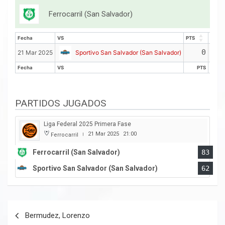
Ferrocarril (San Salvador)
Fecha
VS
PTS
REB
Fecha
VS
PTS
REB
0
21 Mar 2025
Sportivo San Salvador (San Salvador)
Fecha
VS
PTS
R
Fecha
VS
PTS
R
PARTIDOS JUGADOS
Liga Federal 2025 Primera Fase
21 Mar 2025
21:00
Ferrocarril
|
Ferrocarril (San Salvador)
83
Sportivo San Salvador (San Salvador)
62
Navegación
Bermudez, Lorenzo
de