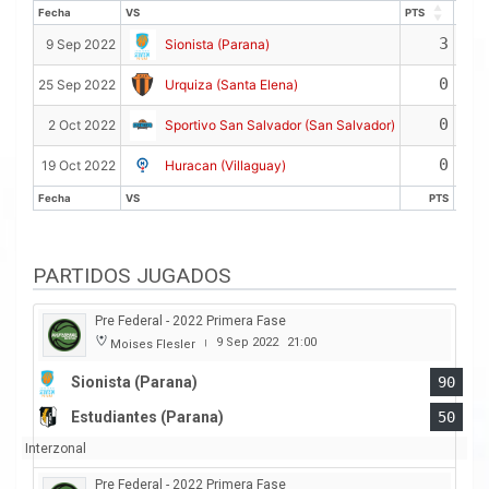
Fecha
VS
PTS
REB
Fecha
VS
PTS
REB
3
9 Sep 2022
Sionista (Parana)
0
25 Sep 2022
Urquiza (Santa Elena)
0
2 Oct 2022
Sportivo San Salvador (San Salvador)
0
19 Oct 2022
Huracan (Villaguay)
Fecha
VS
PTS
R
Fecha
VS
PTS
R
PARTIDOS JUGADOS
Pre Federal - 2022 Primera Fase
9 Sep 2022
21:00
Moises Flesler
|
Sionista (Parana)
90
Estudiantes (Parana)
50
Interzonal
Pre Federal - 2022 Primera Fase