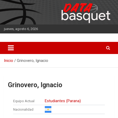
Saltar
al
contenido
jueves, agosto 6, 2026
DATA Basquet
DATA Basquet
Inicio
Grinovero, Ignacio
Grinovero, Ignacio
Estudiantes (Parana)
Equipo Actual
Nacionalidad