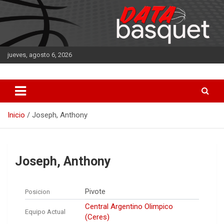
Saltar
al
contenido
jueves, agosto 6, 2026
DATA Basquet
DATA Basquet
Inicio
Joseph, Anthony
Joseph, Anthony
Pivote
Posicion
Central Argentino Olimpico
Equipo Actual
(Ceres)