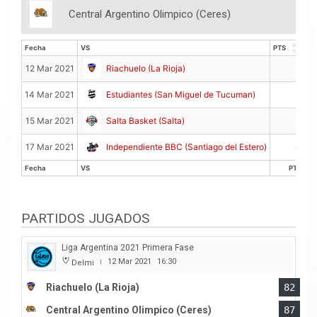
Central Argentino Olimpico (Ceres)
Fecha
VS
PTS
RE
Fecha
VS
PTS
RE
8
12 Mar 2021
Riachuelo (La Rioja)
5
14 Mar 2021
Estudiantes (San Miguel de Tucuman)
7
15 Mar 2021
Salta Basket (Salta)
4
17 Mar 2021
Independiente BBC (Santiago del Estero)
Fecha
VS
PTS
Fecha
VS
PTS
PARTIDOS JUGADOS
Liga Argentina 2021 Primera Fase
12 Mar 2021
16:30
Delmi
|
Riachuelo (La Rioja)
82
Central Argentino Olimpico (Ceres)
87