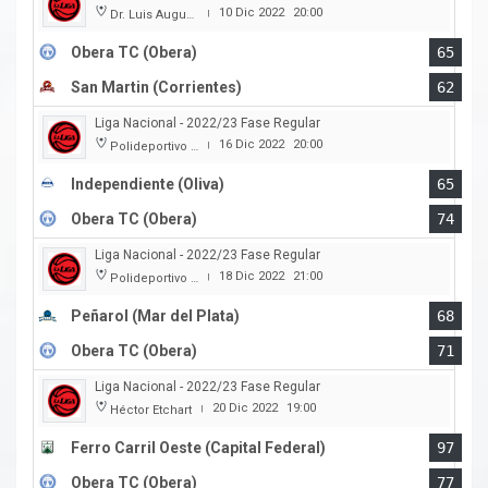
10 Dic 2022
20:00
Dr. Luis Augusto Derna
|
Obera TC (Obera)
65
San Martin (Corrientes)
62
Liga Nacional - 2022/23 Fase Regular
16 Dic 2022
20:00
Polideportivo Independiente
|
Independiente (Oliva)
65
Obera TC (Obera)
74
Liga Nacional - 2022/23 Fase Regular
18 Dic 2022
21:00
Polideportivo Islas Malvinas
|
Peñarol (Mar del Plata)
68
Obera TC (Obera)
71
Liga Nacional - 2022/23 Fase Regular
20 Dic 2022
19:00
Héctor Etchart
|
Ferro Carril Oeste (Capital Federal)
97
Obera TC (Obera)
77