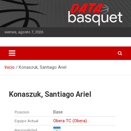
Saltar
al
contenido
viernes, agosto 7, 2026
DATA Basquet
DATA Basquet
Inicio
Konaszuk, Santiago Ariel
Konaszuk, Santiago Ariel
Base
Posicion
Obera TC (Obera)
Equipo Actual
Nacionalidad