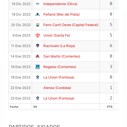
0
1
16 Dic 2022
Independiente (Oliva)
0
0
18 Dic 2022
Peñarol (Mar del Plata)
5
1
20 Dic 2022
Ferro Carril Oeste (Capital Federal)
5
2
9 Ene 2023
Union (Santa Fe)
6
2
11 Ene 2023
Riachuelo (La Rioja)
0
0
14 Ene 2023
San Martin (Corrientes)
3
1
16 Ene 2023
Regatas (Corrientes)
0
1
18 Ene 2023
La Union (Formosa)
1
0
22 Ene 2023
Atenas (Cordoba)
2
0
25 Ene 2023
La Union (Formosa)
Fecha
VS
PTS
REB
Fecha
VS
PTS
REB
PARTIDOS JUGADOS