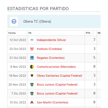
ESTADISTICAS POR PARTIDO
Obera TC (Obera)
Fecha
VS
PTS
REB
Fecha
VS
PTS
REB
7
3
12 Oct 2022
Independiente (Oliva)
3
0
22 Oct 2022
Instituto (Cordoba)
5
0
31 Oct 2022
Regatas (Corrientes)
0
2
6 Nov 2022
Comunicaciones (Mercedes)
3
2
18 Nov 2022
Obras Sanitarias (Capital Federal)
3
0
20 Nov 2022
Boca Juniors (Capital Federal)
0
1
7 Dic 2022
Boca Juniors (Capital Federal)
0
1
10 Dic 2022
San Martin (Corrientes)