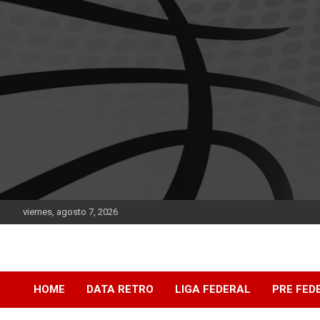
Saltar
al
contenido
viernes, agosto 7, 2026
DATA Basquet
DATA Basquet
HOME
DATA RETRO
LIGA FEDERAL
PRE FED