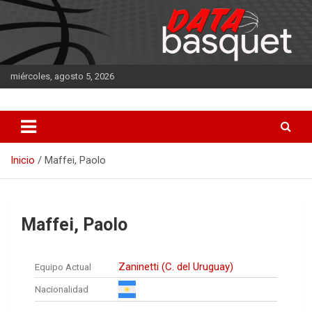
Saltar
al
contenido
miércoles, agosto 5, 2026
DATA Basquet
DATA Basquet
Inicio
Maffei, Paolo
Maffei, Paolo
Zaninetti (C. del Uruguay)
Equipo Actual
Nacionalidad