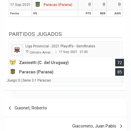
Fecha
VS
PTS
REB
ASIS
0
0
0
17 Sep 2021
Paracao (Parana)
Fecha
VS
PTS
REB
ASIS
Fecha
VS
PTS
REB
ASIS
PARTIDOS JUGADOS
Liga Provincial - 2021 Playoffs - Semifinales
17 Sep 2021
21:00
Cilindro Amarillo
|
Zaninetti (C. del Uruguay)
72
Paracao (Parana)
85
Juego 3 | Serie 2-1 Paracao
Navegación
Guionet, Roberto
de
entradas
Giacomino, Juan Pablo