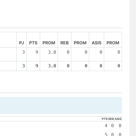
PJ
PTS
PROM
REB
PROM
ASIS
PROM
3
9
3.0
0
0
0
0
3
9
3.0
0
0
0
0
PTS
REB
ASIS
4
0
0
5
0
0