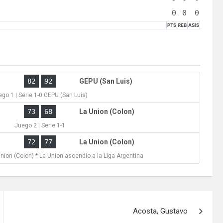
0
0
0
PTS
REB
ASIS
)
82
92
GEPU (San Luis)
go 1 | Serie 1-0 GEPU (San Luis)
)
73
68
La Union (Colon)
Juego 2 | Serie 1-1
)
72
77
La Union (Colon)
Union (Colon) * La Union ascendio a la Liga Argentina
Acosta, Gustavo