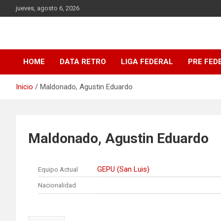
Saltar
jueves, agosto 6, 2026
al
contenido
DATA Basquet
DATA Basquet
HOME
DATA RETRO
LIGA FEDERAL
PRE FED
Inicio
Maldonado, Agustin Eduardo
Maldonado, Agustin Eduardo
GEPU (San Luis)
Equipo Actual
Nacionalidad