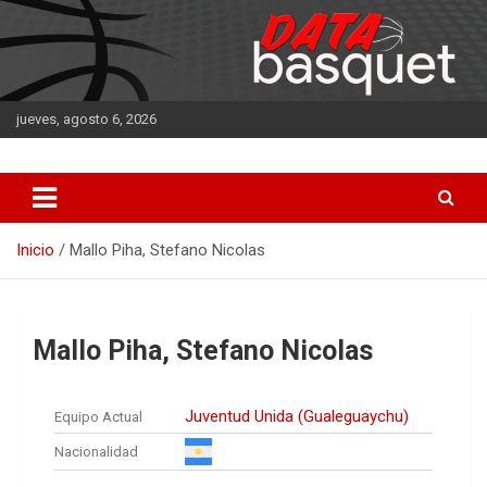
Saltar
al
contenido
jueves, agosto 6, 2026
DATA Basquet
DATA Basquet
Inicio
Mallo Piha, Stefano Nicolas
Mallo Piha, Stefano Nicolas
Juventud Unida (Gualeguaychu)
Equipo Actual
Nacionalidad