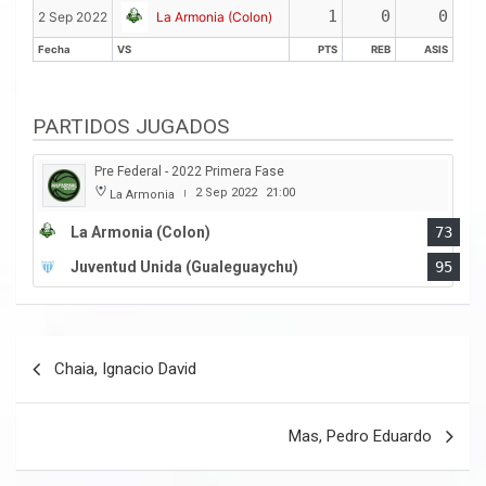
Fecha
VS
PTS
REB
ASIS
1
0
0
2 Sep 2022
La Armonia (Colon)
Fecha
VS
PTS
REB
ASIS
Fecha
VS
PTS
REB
ASIS
PARTIDOS JUGADOS
Pre Federal - 2022 Primera Fase
2 Sep 2022
21:00
La Armonia
|
La Armonia (Colon)
73
Juventud Unida (Gualeguaychu)
95
Navegación
Chaia, Ignacio David
de
entradas
Mas, Pedro Eduardo