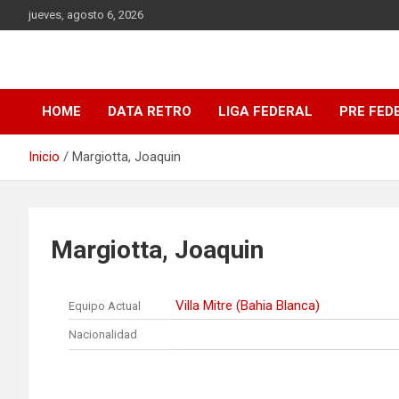
Saltar
jueves, agosto 6, 2026
al
contenido
DATA Basquet
DATA Basquet
HOME
DATA RETRO
LIGA FEDERAL
PRE FED
Inicio
Margiotta, Joaquin
Margiotta, Joaquin
Villa Mitre (Bahia Blanca)
Equipo Actual
Nacionalidad