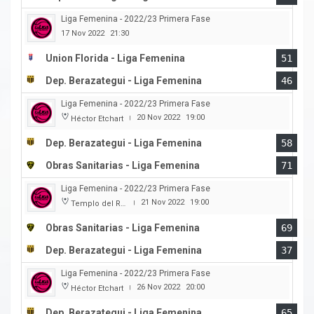
Liga Femenina - 2022/23 Primera Fase
17 Nov 2022
21:30
Union Florida - Liga Femenina
51
Dep. Berazategui - Liga Femenina
46
Liga Femenina - 2022/23 Primera Fase
20 Nov 2022
19:00
Héctor Etchart
|
Dep. Berazategui - Liga Femenina
58
Obras Sanitarias - Liga Femenina
71
Liga Femenina - 2022/23 Primera Fase
21 Nov 2022
19:00
Templo del Rock
|
Obras Sanitarias - Liga Femenina
69
Dep. Berazategui - Liga Femenina
37
Liga Femenina - 2022/23 Primera Fase
26 Nov 2022
20:00
Héctor Etchart
|
Dep. Berazategui - Liga Femenina
65