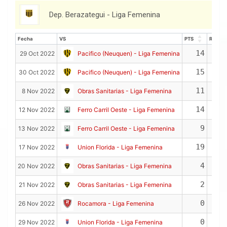
Dep. Berazategui - Liga Femenina
Fecha
VS
PTS
REB
Fecha
VS
PTS
REB
14
29 Oct 2022
Pacifico (Neuquen) - Liga Femenina
15
30 Oct 2022
Pacifico (Neuquen) - Liga Femenina
11
8 Nov 2022
Obras Sanitarias - Liga Femenina
14
12 Nov 2022
Ferro Carril Oeste - Liga Femenina
9
13 Nov 2022
Ferro Carril Oeste - Liga Femenina
19
17 Nov 2022
Union Florida - Liga Femenina
4
20 Nov 2022
Obras Sanitarias - Liga Femenina
2
21 Nov 2022
Obras Sanitarias - Liga Femenina
0
26 Nov 2022
Rocamora - Liga Femenina
0
29 Nov 2022
Union Florida - Liga Femenina