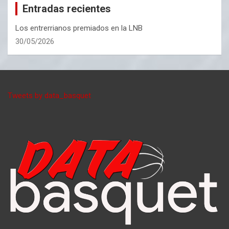
Entradas recientes
Los entrerrianos premiados en la LNB
30/05/2026
Tweets by data_basquet