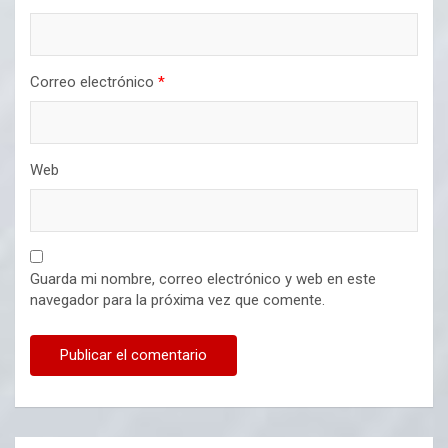
Correo electrónico
*
Web
Guarda mi nombre, correo electrónico y web en este
navegador para la próxima vez que comente.