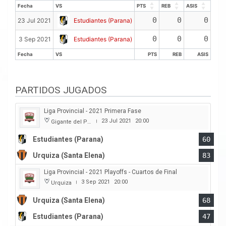
Fecha
VS
PTS
REB
ASIS
Fecha
VS
PTS
REB
ASIS
0
0
0
23 Jul 2021
Estudiantes (Parana)
0
0
0
3 Sep 2021
Estudiantes (Parana)
Fecha
VS
PTS
REB
ASIS
Fecha
VS
PTS
REB
ASIS
PARTIDOS JUGADOS
Liga Provincial - 2021 Primera Fase
23 Jul 2021
20:00
Gigante del Parque
|
Estudiantes (Parana)
60
Urquiza (Santa Elena)
83
Liga Provincial - 2021 Playoffs - Cuartos de Final
3 Sep 2021
20:00
Urquiza
|
Urquiza (Santa Elena)
68
Estudiantes (Parana)
47