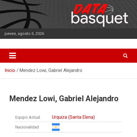
Saltar
al
contenido
jueves, agosto 6, 2026
DATA Basquet
DATA Basquet
Inicio
Mendez Lowi, Gabriel Alejandro
Mendez Lowi, Gabriel Alejandro
Urquiza (Santa Elena)
Equipo Actual
Nacionalidad