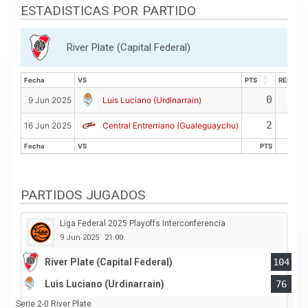
ESTADISTICAS POR PARTIDO
River Plate (Capital Federal)
Fecha
VS
PTS
REB
Fecha
VS
PTS
REB
0
2
9 Jun 2025
Luis Luciano (Urdinarrain)
2
0
16 Jun 2025
Central Entrerriano (Gualeguaychu)
Fecha
VS
PTS
REB
Fecha
VS
PTS
REB
PARTIDOS JUGADOS
Liga Federal 2025 Playoffs Interconferencia
9 Jun 2025
21:00
River Plate (Capital Federal)
104
Luis Luciano (Urdinarrain)
76
Serie 2-0 River Plate