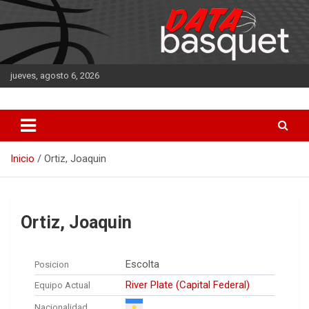
Saltar
al
contenido
jueves, agosto 6, 2026
DATA Basquet
DATA Basquet
Inicio
Ortiz, Joaquin
Ortiz, Joaquin
Escolta
Posicion
River Plate (Capital Federal)
Equipo Actual
Nacionalidad