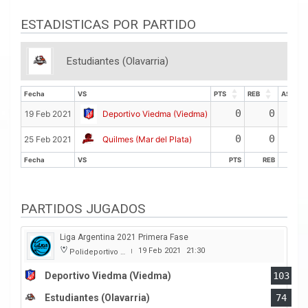
ESTADISTICAS POR PARTIDO
Estudiantes (Olavarria)
Fecha
VS
PTS
REB
ASIS
Fecha
VS
PTS
REB
ASIS
0
0
19 Feb 2021
Deportivo Viedma (Viedma)
0
0
25 Feb 2021
Quilmes (Mar del Plata)
Fecha
VS
PTS
REB
ASI
Fecha
VS
PTS
REB
ASI
PARTIDOS JUGADOS
Liga Argentina 2021 Primera Fase
19 Feb 2021
21:30
Polideportivo Municipal Ángel Cayetano Arias
|
Deportivo Viedma (Viedma)
103
Estudiantes (Olavarria)
74