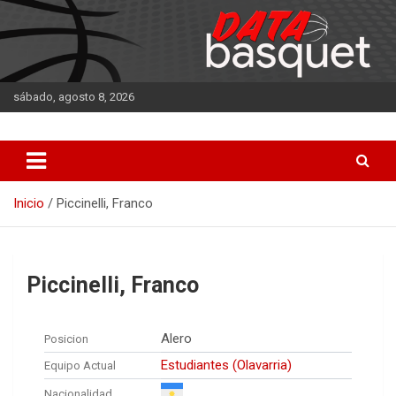
Saltar
al
contenido
sábado, agosto 8, 2026
DATA Basquet
DATA Basquet
Inicio
Piccinelli, Franco
Piccinelli, Franco
Alero
Posicion
Estudiantes (Olavarria)
Equipo Actual
Nacionalidad