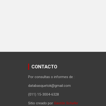
CONTACTO
Por consultas o informes de :
databasquetok@gmail.com
(011) 15-3004-6328
Sitio creado por
Gastón Schafer