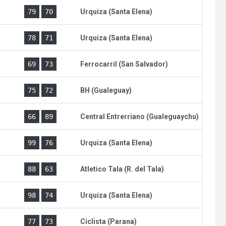
)
79
70
Urquiza (Santa Elena)
78
71
Urquiza (Santa Elena)
)
69
73
Ferrocarril (San Salvador)
)
75
72
BH (Gualeguay)
)
66
89
Central Entrerriano (Gualeguaychu)
)
99
76
Urquiza (Santa Elena)
)
88
63
Atletico Tala (R. del Tala)
)
98
74
Urquiza (Santa Elena)
)
77
73
Ciclista (Parana)