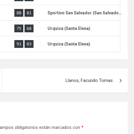
)
88
81
Sportivo San Salvador (San Salvador)
)
75
68
Urquiza (Santa Elena)
)
91
83
Urquiza (Santa Elena)
Llanos, Facundo Tomas
ampos obligatorios están marcados con
*