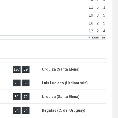
11
5
1
19
3
5
16
2
5
12
2
4
PTS
REB
ASIS
)
107
59
Urquiza (Santa Elena)
)
71
81
Luis Luciano (Urdinarrain)
)
81
72
Urquiza (Santa Elena)
)
54
64
Regatas (C. del Uruguay)