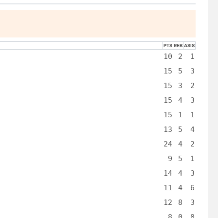
PTS
REB
ASIS
10
2
1
15
5
3
15
3
2
15
4
3
15
1
1
13
5
4
24
4
2
9
5
1
14
4
3
11
4
6
12
8
3
8
0
0