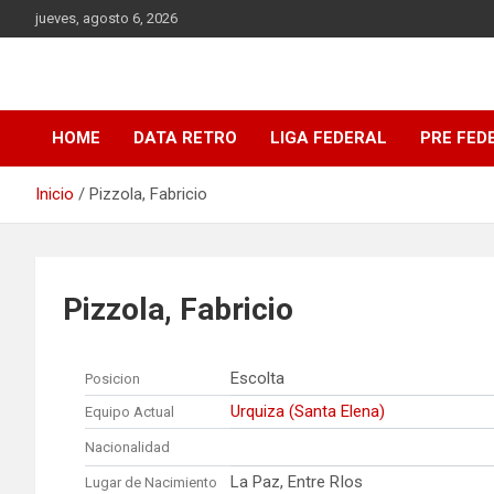
Saltar
jueves, agosto 6, 2026
al
contenido
DATA Basquet
DATA Basquet
HOME
DATA RETRO
LIGA FEDERAL
PRE FED
Inicio
Pizzola, Fabricio
Pizzola, Fabricio
Escolta
Posicion
Urquiza (Santa Elena)
Equipo Actual
Nacionalidad
La Paz, Entre RIos
Lugar de Nacimiento