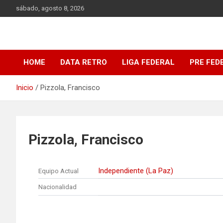
Saltar
sábado, agosto 8, 2026
al
contenido
DATA Basquet
DATA Basquet
HOME
DATA RETRO
LIGA FEDERAL
PRE FED
Inicio
Pizzola, Francisco
Pizzola, Francisco
Independiente (La Paz)
Equipo Actual
Nacionalidad