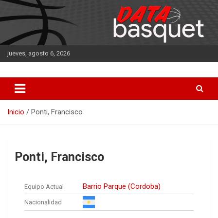
Saltar
al
contenido
jueves, agosto 6, 2026
DATA Basquet
DATA Basquet
Inicio
Ponti, Francisco
Ponti, Francisco
Barrio Parque (Cordoba)
Equipo Actual
Nacionalidad