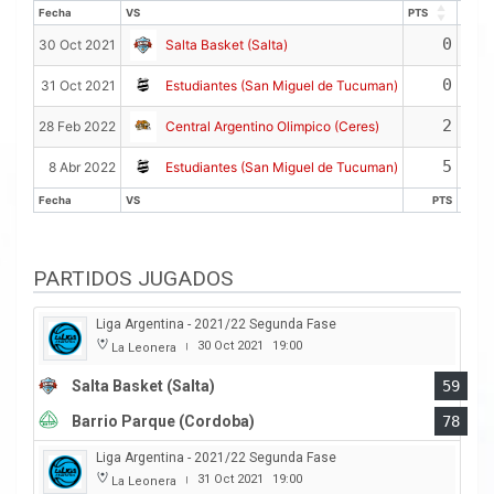
Fecha
VS
PTS
REB
Fecha
VS
PTS
REB
0
30 Oct 2021
Salta Basket (Salta)
0
31 Oct 2021
Estudiantes (San Miguel de Tucuman)
2
28 Feb 2022
Central Argentino Olimpico (Ceres)
5
8 Abr 2022
Estudiantes (San Miguel de Tucuman)
Fecha
VS
PTS
R
Fecha
VS
PTS
R
PARTIDOS JUGADOS
Liga Argentina - 2021/22 Segunda Fase
30 Oct 2021
19:00
La Leonera
|
Salta Basket (Salta)
59
Barrio Parque (Cordoba)
78
Liga Argentina - 2021/22 Segunda Fase
31 Oct 2021
19:00
La Leonera
|