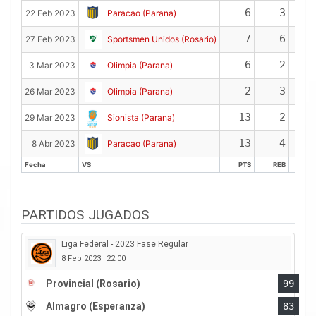
6
3
22 Feb 2023
Paracao (Parana)
7
6
27 Feb 2023
Sportsmen Unidos (Rosario)
6
2
3 Mar 2023
Olimpia (Parana)
2
3
26 Mar 2023
Olimpia (Parana)
13
2
29 Mar 2023
Sionista (Parana)
13
4
8 Abr 2023
Paracao (Parana)
Fecha
VS
PTS
REB
AS
Fecha
VS
PTS
REB
AS
PARTIDOS JUGADOS
Liga Federal - 2023 Fase Regular
8 Feb 2023
22:00
Provincial (Rosario)
99
Almagro (Esperanza)
83