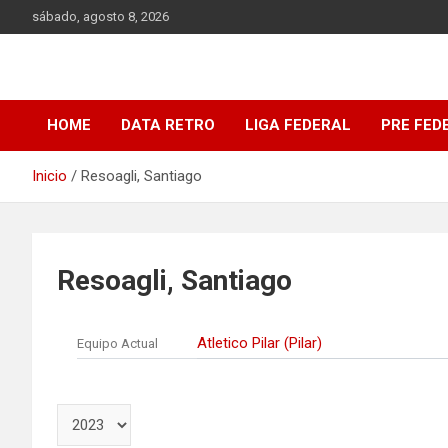
Saltar
sábado, agosto 8, 2026
al
contenido
DATA Basquet
DATA Basquet
HOME
DATA RETRO
LIGA FEDERAL
PRE FED
Inicio
Resoagli, Santiago
Resoagli, Santiago
Atletico Pilar (Pilar)
Equipo Actual