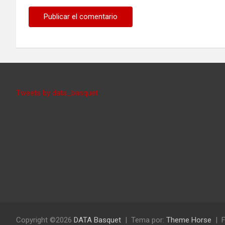
Tweets by data_basquet
Copyright ©2026
DATA Basquet
Tema por:
Theme Horse
F