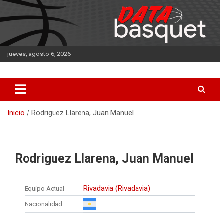
Saltar
al
contenido
jueves, agosto 6, 2026
DATA Basquet
DATA Basquet
Inicio
Rodriguez Llarena, Juan Manuel
Rodriguez Llarena, Juan Manuel
Rivadavia (Rivadavia)
Equipo Actual
Nacionalidad