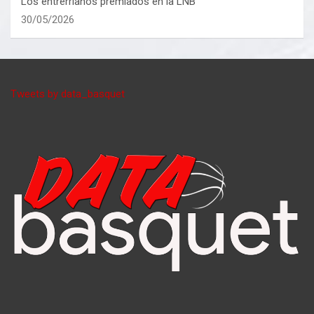
Los entrerrianos premiados en la LNB
30/05/2026
Tweets by data_basquet