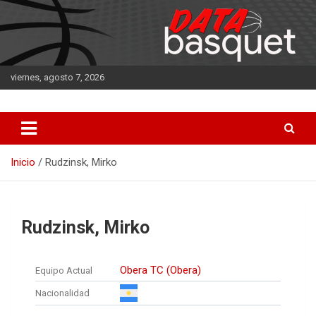
Saltar
al
contenido
viernes, agosto 7, 2026
DATA Basquet
DATA Basquet
Inicio
Rudzinsk, Mirko
Rudzinsk, Mirko
Obera TC (Obera)
Equipo Actual
Nacionalidad