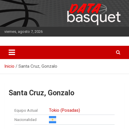
Saltar
al
contenido
viernes, agosto 7, 2026
DATA Basquet
DATA Basquet
Inicio
Santa Cruz, Gonzalo
Santa Cruz, Gonzalo
Tokio (Posadas)
Equipo Actual
Nacionalidad