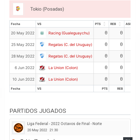
Tokio (Posadas)
Fecha
VS
PTS
REB
ASIS
Fecha
VS
PTS
REB
ASIS
0
0
0
20 May 2022
Racing (Gualeguaychu)
0
0
0
25 May 2022
Regatas (C. del Uruguay)
0
0
0
28 May 2022
Regatas (C. del Uruguay)
0
0
0
6 Jun 2022
La Union (Colon)
0
0
0
10 Jun 2022
La Union (Colon)
Fecha
VS
PTS
REB
ASIS
Fecha
VS
PTS
REB
ASIS
PARTIDOS JUGADOS
Liga Federal - 2022 Octavos de Final - Norte
20 May 2022
21:30