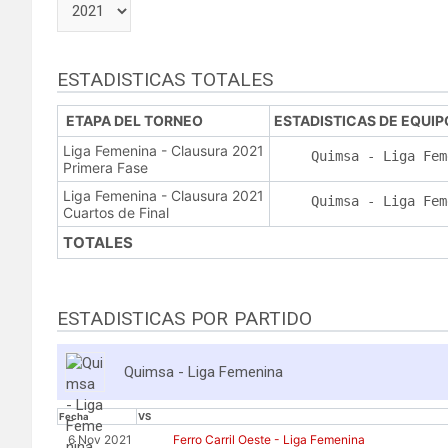
ESTADISTICAS TOTALES
ETAPA DEL TORNEO
ESTADISTICAS DE EQUIP
Liga Femenina - Clausura 2021
Quimsa - Liga Fem
Primera Fase
Liga Femenina - Clausura 2021
Quimsa - Liga Fem
Cuartos de Final
TOTALES
ESTADISTICAS POR PARTIDO
Quimsa - Liga Femenina
Fecha
VS
6 Nov 2021
Ferro Carril Oeste - Liga Femenina