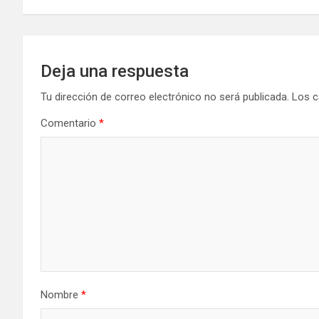
entradas
Deja una respuesta
Tu dirección de correo electrónico no será publicada.
Los c
Comentario
*
Nombre
*