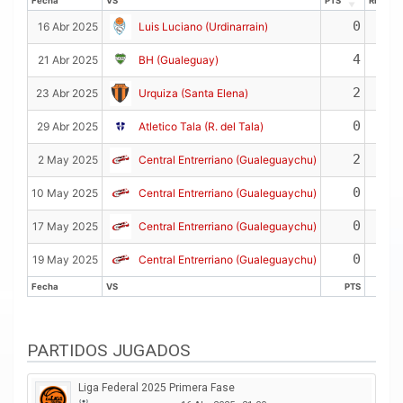
Fecha
VS
PTS
REB
Fecha
VS
PTS
REB
0
16 Abr 2025
Luis Luciano (Urdinarrain)
4
21 Abr 2025
BH (Gualeguay)
2
23 Abr 2025
Urquiza (Santa Elena)
0
29 Abr 2025
Atletico Tala (R. del Tala)
2
2 May 2025
Central Entrerriano (Gualeguaychu)
0
10 May 2025
Central Entrerriano (Gualeguaychu)
0
17 May 2025
Central Entrerriano (Gualeguaychu)
0
19 May 2025
Central Entrerriano (Gualeguaychu)
Fecha
VS
PTS
RE
Fecha
VS
PTS
RE
PARTIDOS JUGADOS
Liga Federal 2025 Primera Fase