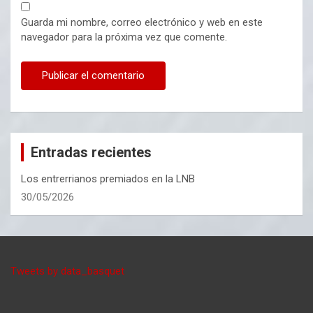
Guarda mi nombre, correo electrónico y web en este
navegador para la próxima vez que comente.
Entradas recientes
Los entrerrianos premiados en la LNB
30/05/2026
Tweets by data_basquet