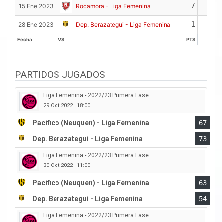
7
4
15 Ene 2023
Rocamora - Liga Femenina
1
2
28 Ene 2023
Dep. Berazategui - Liga Femenina
Fecha
VS
PTS
REB
Fecha
VS
PTS
REB
PARTIDOS JUGADOS
Liga Femenina - 2022/23 Primera Fase
29 Oct 2022
18:00
Pacifico (Neuquen) - Liga Femenina
67
Dep. Berazategui - Liga Femenina
73
Liga Femenina - 2022/23 Primera Fase
30 Oct 2022
11:00
Pacifico (Neuquen) - Liga Femenina
63
Dep. Berazategui - Liga Femenina
54
Liga Femenina - 2022/23 Primera Fase