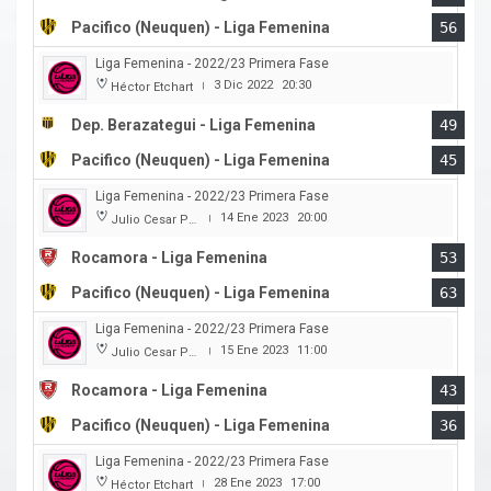
Pacifico (Neuquen) - Liga Femenina
56
Liga Femenina - 2022/23 Primera Fase
3 Dic 2022
20:30
Héctor Etchart
|
Dep. Berazategui - Liga Femenina
49
Pacifico (Neuquen) - Liga Femenina
45
Liga Femenina - 2022/23 Primera Fase
14 Ene 2023
20:00
Julio Cesar Paccagnella
|
Rocamora - Liga Femenina
53
Pacifico (Neuquen) - Liga Femenina
63
Liga Femenina - 2022/23 Primera Fase
15 Ene 2023
11:00
Julio Cesar Paccagnella
|
Rocamora - Liga Femenina
43
Pacifico (Neuquen) - Liga Femenina
36
Liga Femenina - 2022/23 Primera Fase
28 Ene 2023
17:00
Héctor Etchart
|