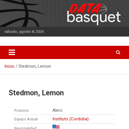
Saltar
al
contenido
sábado, agosto 8, 2026
DATA Basquet
DATA Basquet
Inicio
Stedmon, Lemon
Stedmon, Lemon
Alero
Posicion
Instituto (Cordoba)
Equipo Actual
Nacionalidad