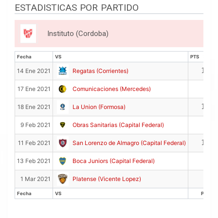
ESTADISTICAS POR PARTIDO
Instituto (Cordoba)
Fecha
VS
PTS
R
Fecha
VS
PTS
R
15
14 Ene 2021
Regatas (Corrientes)
5
17 Ene 2021
Comunicaciones (Mercedes)
17
18 Ene 2021
La Union (Formosa)
9
9 Feb 2021
Obras Sanitarias (Capital Federal)
16
11 Feb 2021
San Lorenzo de Almagro (Capital Federal)
6
13 Feb 2021
Boca Juniors (Capital Federal)
8
1 Mar 2021
Platense (Vicente Lopez)
Fecha
VS
PTS
Fecha
VS
PTS