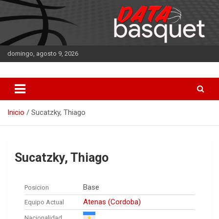
Saltar
al
contenido
domingo, agosto 9, 2026
DATA Basquet
DATA Basquet
Inicio
Sucatzky, Thiago
Sucatzky, Thiago
Base
Posicion
Atenas (Cordoba)
Equipo Actual
Nacionalidad