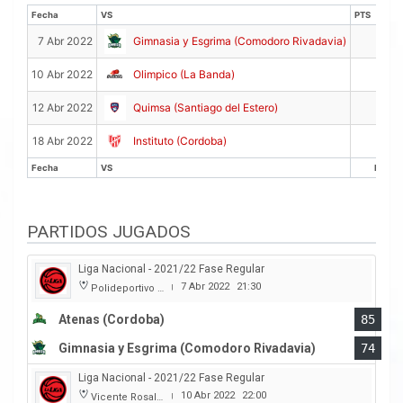
Fecha
VS
PTS
Fecha
VS
PTS
0
7 Abr 2022
Gimnasia y Esgrima (Comodoro Rivadavia)
0
10 Abr 2022
Olimpico (La Banda)
0
12 Abr 2022
Quimsa (Santiago del Estero)
0
18 Abr 2022
Instituto (Cordoba)
Fecha
VS
PTS
Fecha
VS
PTS
PARTIDOS JUGADOS
Liga Nacional - 2021/22 Fase Regular
7 Abr 2022
21:30
Polideportivo Carlos Cerutti
|
Atenas (Cordoba)
85
Gimnasia y Esgrima (Comodoro Rivadavia)
74
Liga Nacional - 2021/22 Fase Regular
10 Abr 2022
22:00
Vicente Rosales
|