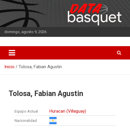
Saltar
al
contenido
domingo, agosto 9, 2026
DATA Basquet
DATA Basquet
Inicio
Tolosa, Fabian Agustin
Tolosa, Fabian Agustin
Huracan (Villaguay)
Equipo Actual
Nacionalidad