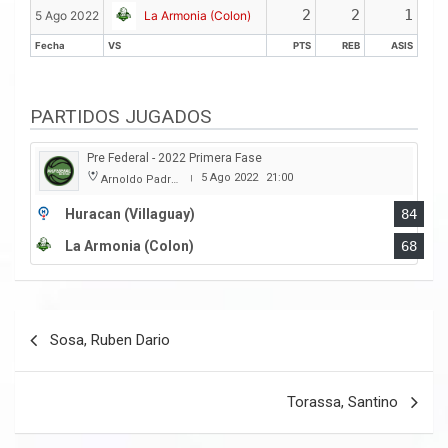
Fecha
VS
PTS
REB
ASIS
2
2
1
5 Ago 2022
La Armonia (Colon)
Fecha
VS
PTS
REB
ASIS
Fecha
VS
PTS
REB
ASIS
PARTIDOS JUGADOS
Pre Federal - 2022 Primera Fase
5 Ago 2022
21:00
Arnoldo Padre Lobbosco
|
Huracan (Villaguay)
84
La Armonia (Colon)
68
Navegación
Sosa, Ruben Dario
de
entradas
Torassa, Santino