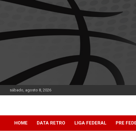
Saltar
al
contenido
sábado, agosto 8, 2026
DATA Basquet
DATA Basquet
HOME
DATA RETRO
LIGA FEDERAL
PRE FED