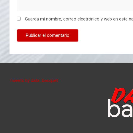
Guarda mi nombre, correo electrónico y web en este n
Tweets by data_basquet