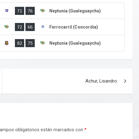
)
71
76
Neptunia (Gualeguaychu)
)
72
66
Ferrocarril (Concordia)
)
82
75
Neptunia (Gualeguaychu)
Achur, Lisandro
ampos obligatorios están marcados con
*