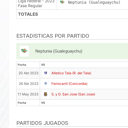
Liga Federal - 2023
Neptunia (Gualeguaychu)
Fase Regular
TOTALES
ESTADISTICAS POR PARTIDO
Neptunia (Gualeguaychu)
Fecha
VS
Fecha
VS
20 Abr 2023
Atletico Tala (R. del Tala)
26 Abr 2023
Ferrocarril (Concordia)
11 May 2023
S. y D. San Jose (San Jose)
Fecha
VS
Fecha
VS
PARTIDOS JUGADOS