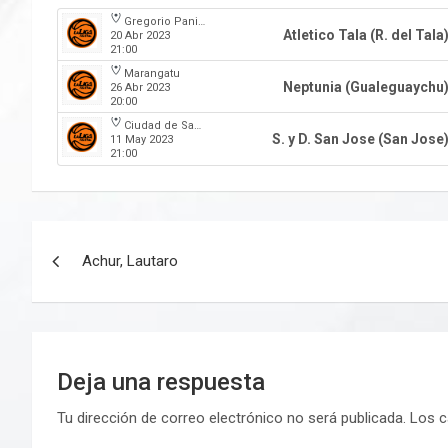
Gregorio Panizza
Atletico Tala (R. del Tala
20 Abr 2023
21:00
Marangatu
Neptunia (Gualeguaychu
26 Abr 2023
20:00
Ciudad de San Jose
S. y D. San Jose (San Jose
11 May 2023
21:00
Navegación
Achur, Lautaro
de
entradas
Deja una respuesta
Tu dirección de correo electrónico no será publicada.
Los c