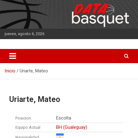
Saltar
al
contenido
jueves, agosto 6, 2026
DATA Basquet
DATA Basquet
Inicio
Uriarte, Mateo
Uriarte, Mateo
Escolta
Posicion
BH (Gualeguay)
Equipo Actual
Nacionalidad