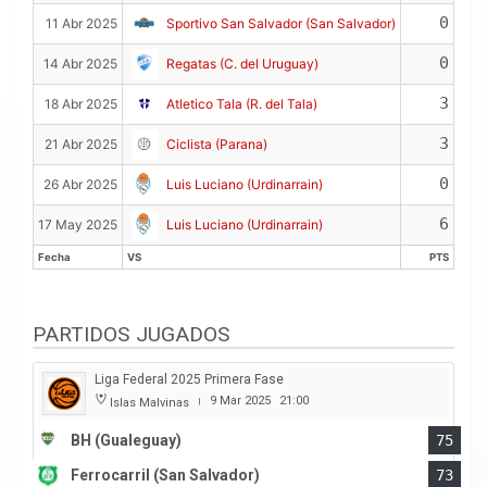
0
11 Abr 2025
Sportivo San Salvador (San Salvador)
0
14 Abr 2025
Regatas (C. del Uruguay)
3
18 Abr 2025
Atletico Tala (R. del Tala)
3
21 Abr 2025
Ciclista (Parana)
0
26 Abr 2025
Luis Luciano (Urdinarrain)
6
17 May 2025
Luis Luciano (Urdinarrain)
Fecha
VS
PTS
Fecha
VS
PTS
PARTIDOS JUGADOS
Liga Federal 2025 Primera Fase
9 Mar 2025
21:00
Islas Malvinas
|
BH (Gualeguay)
75
Ferrocarril (San Salvador)
73