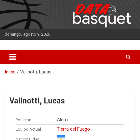
Saltar
al
contenido
domingo, agosto 9, 2026
DATA Basquet
DATA Basquet
Inicio
Valinotti, Lucas
Valinotti, Lucas
Alero
Posicion
Tierra del Fuego
Equipo Actual
Nacionalidad