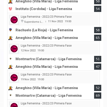
Ameghino (Villa Maria) - Liga Femenina
50
Instituto (Cordoba) - Liga Femenina
54
Liga Femenina - 2022/23 Primera Fase
11 Nov 2022
19:00
Superdomo La Rioja
|
Riachuelo (La Rioja) - Liga Femenina
58
Ameghino (Villa Maria) - Liga Femenina
65
Liga Femenina - 2022/23 Primera Fase
12 Nov 2022
19:00
Montmartre (Catamarca) - Liga Femenina
51
Ameghino (Villa Maria) - Liga Femenina
47
Liga Femenina - 2022/23 Primera Fase
19 Nov 2022
19:00
Ameghino (Villa Maria) - Liga Femenina
52
Montmartre (Catamarca) - Liga Femenina
69
Liga Femenina - 2022/23 Primera Fase