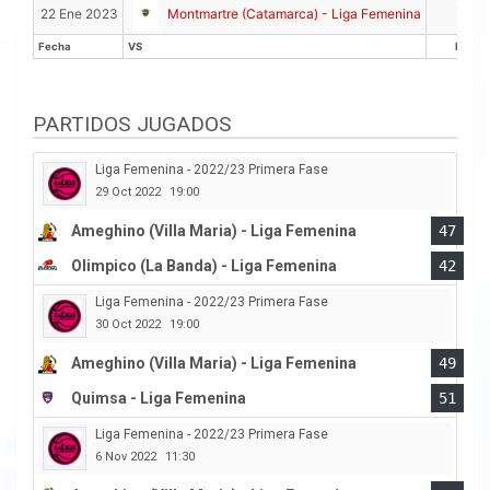
10
22 Ene 2023
Montmartre (Catamarca) - Liga Femenina
Fecha
VS
PTS
Fecha
VS
PTS
PARTIDOS JUGADOS
Liga Femenina - 2022/23 Primera Fase
29 Oct 2022
19:00
Ameghino (Villa Maria) - Liga Femenina
47
Olimpico (La Banda) - Liga Femenina
42
Liga Femenina - 2022/23 Primera Fase
30 Oct 2022
19:00
Ameghino (Villa Maria) - Liga Femenina
49
Quimsa - Liga Femenina
51
Liga Femenina - 2022/23 Primera Fase
6 Nov 2022
11:30