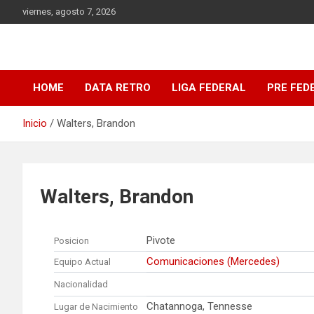
Saltar
viernes, agosto 7, 2026
al
contenido
DATA Basquet
DATA Basquet
HOME
DATA RETRO
LIGA FEDERAL
PRE FED
Inicio
Walters, Brandon
Walters, Brandon
Pivote
Posicion
Comunicaciones (Mercedes)
Equipo Actual
Nacionalidad
Chatannoga, Tennesse
Lugar de Nacimiento