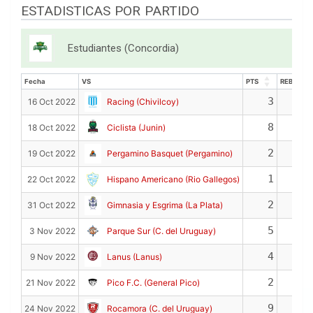
ESTADISTICAS POR PARTIDO
Estudiantes (Concordia)
Fecha
VS
PTS
REB
Fecha
VS
PTS
REB
3
1
16 Oct 2022
Racing (Chivilcoy)
8
0
18 Oct 2022
Ciclista (Junin)
2
2
19 Oct 2022
Pergamino Basquet (Pergamino)
1
3
22 Oct 2022
Hispano Americano (Rio Gallegos)
2
0
31 Oct 2022
Gimnasia y Esgrima (La Plata)
5
3
3 Nov 2022
Parque Sur (C. del Uruguay)
4
5
9 Nov 2022
Lanus (Lanus)
2
7
21 Nov 2022
Pico F.C. (General Pico)
9
4
24 Nov 2022
Rocamora (C. del Uruguay)