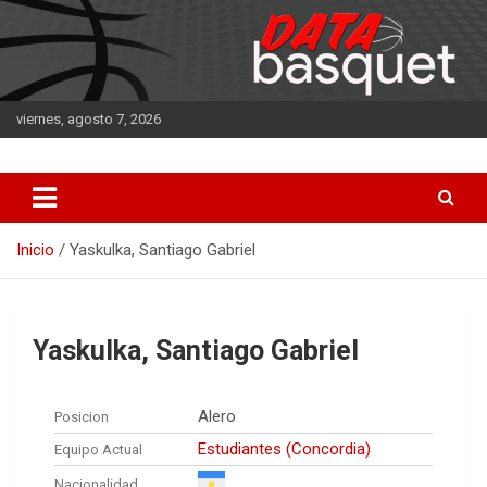
Saltar
al
contenido
viernes, agosto 7, 2026
DATA Basquet
DATA Basquet
Inicio
Yaskulka, Santiago Gabriel
Yaskulka, Santiago Gabriel
Alero
Posicion
Estudiantes (Concordia)
Equipo Actual
Nacionalidad