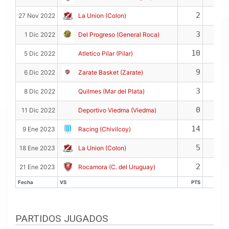
2
4
27 Nov 2022
La Union (Colon)
3
4
1 Dic 2022
Del Progreso (General Roca)
10
9
5 Dic 2022
Atletico Pilar (Pilar)
9
4
6 Dic 2022
Zarate Basket (Zarate)
3
4
8 Dic 2022
Quilmes (Mar del Plata)
0
6
11 Dic 2022
Deportivo Viedma (Viedma)
14
8
9 Ene 2023
Racing (Chivilcoy)
5
3
18 Ene 2023
La Union (Colon)
2
5
21 Ene 2023
Rocamora (C. del Uruguay)
Fecha
VS
PTS
REB
Fecha
VS
PTS
REB
PARTIDOS JUGADOS