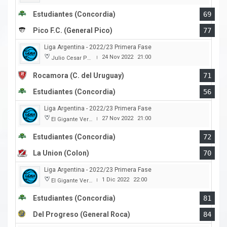
Estudiantes (Concordia)
69
Pico F.C. (General Pico)
77
Liga Argentina - 2022/23 Primera Fase
24 Nov 2022
21:00
Julio Cesar Paccagnella
|
Rocamora (C. del Uruguay)
71
Estudiantes (Concordia)
56
Liga Argentina - 2022/23 Primera Fase
27 Nov 2022
21:00
El Gigante Verde
|
Estudiantes (Concordia)
72
La Union (Colon)
70
Liga Argentina - 2022/23 Primera Fase
1 Dic 2022
22:00
El Gigante Verde
|
Estudiantes (Concordia)
81
Del Progreso (General Roca)
84