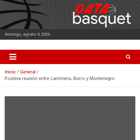
Saltar
al
contenido
domingo, agosto 9, 2026
DATA Basquet
DATA Basquet
Inicio
General
Positiva reunión entre Lammens, Borro y Montenegro