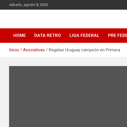
Saltar
sábado, agosto 8, 2026
al
contenido
DATA Basquet
DATA Basquet
HOME
DATA RETRO
LIGA FEDERAL
PRE FED
Inicio
Asociativas
Regatas Uruguay campeón en Primera