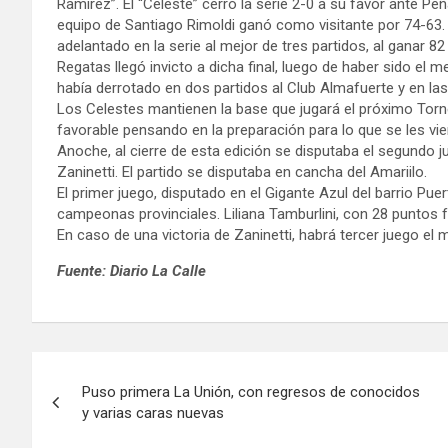
Ramírez”. El “Celeste” cerró la serie 2-0 a su favor ante Peñ
equipo de Santiago Rimoldi ganó como visitante por 74-63. 
adelantado en la serie al mejor de tres partidos, al ganar 8
Regatas llegó invicto a dicha final, luego de haber sido el 
había derrotado en dos partidos al Club Almafuerte y en las 
Los Celestes mantienen la base que jugará el próximo To
favorable pensando en la preparación para lo que se les vie
Anoche, al cierre de esta edición se disputaba el segundo j
Zaninetti. El partido se disputaba en cancha del Amariilo.
El primer juego, disputado en el Gigante Azul del barrio Pue
campeonas provinciales. Liliana Tamburlini, con 28 puntos f
En caso de una victoria de Zaninetti, habrá tercer juego el
Fuente: Diario La Calle
Navegación
Puso primera La Unión, con regresos de conocidos
de
y varias caras nuevas