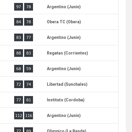
)
97
78
Argentino (Junin)
)
84
78
Obera TC (Obera)
)
83
77
Argentino (Junin)
)
88
83
Regatas (Corrientes)
)
68
59
Argentino (Junin)
)
72
74
Libertad (Sunchales)
)
77
81
Instituto (Cordoba)
)
112
116
Argentino (Junin)
)
77
89
Olimpico (La Banda)