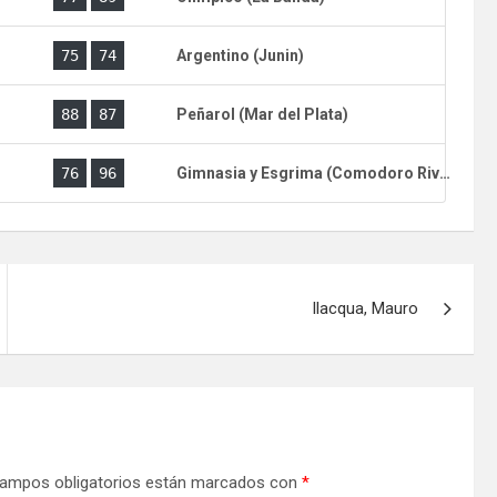
)
75
74
Argentino (Junin)
)
88
87
Peñarol (Mar del Plata)
)
76
96
Gimnasia y Esgrima (Comodoro Rivadavia)
Ilacqua, Mauro
ampos obligatorios están marcados con
*