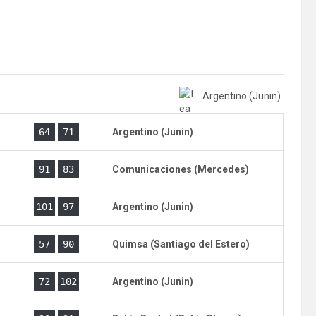
Argentino (Junin)
)
64
71
Argentino (Junin)
)
91
83
Comunicaciones (Mercedes)
)
101
97
Argentino (Junin)
)
57
90
Quimsa (Santiago del Estero)
)
72
102
Argentino (Junin)