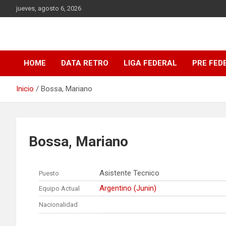
Saltar
jueves, agosto 6, 2026
al
contenido
DATA Basquet
DATA Basquet
HOME
DATA RETRO
LIGA FEDERAL
PRE FED
Inicio
Bossa, Mariano
Bossa, Mariano
Asistente Tecnico
Puesto
Argentino (Junin)
Equipo Actual
Nacionalidad