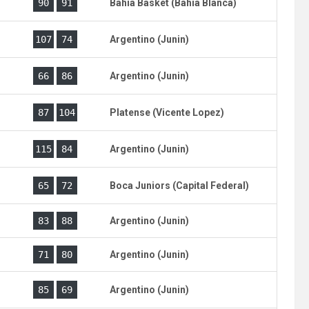
)
90
91
Bahia Basket (Bahia Blanca)
)
107
74
Argentino (Junin)
)
66
86
Argentino (Junin)
)
87
104
Platense (Vicente Lopez)
115
84
Argentino (Junin)
)
65
72
Boca Juniors (Capital Federal)
)
83
88
Argentino (Junin)
)
71
80
Argentino (Junin)
)
85
69
Argentino (Junin)