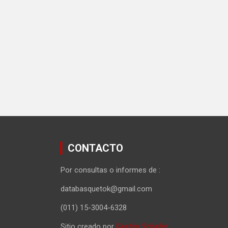
CONTACTO
Por consultas o informes de :
databasquetok@gmail.com
(011) 15-3004-6328
Sitio creado por
Gastón Schafer