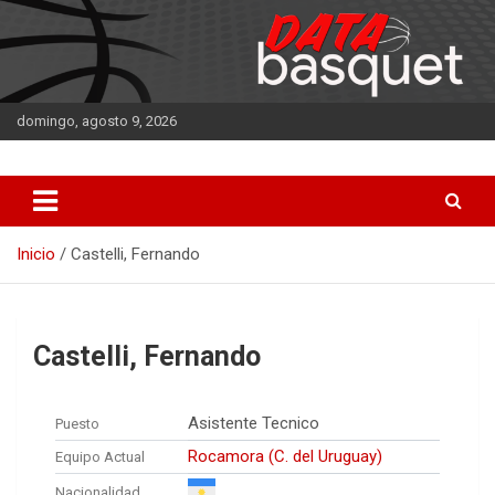
Saltar
al
contenido
domingo, agosto 9, 2026
DATA Basquet
DATA Basquet
Inicio
Castelli, Fernando
Castelli, Fernando
Asistente Tecnico
Puesto
Rocamora (C. del Uruguay)
Equipo Actual
Nacionalidad