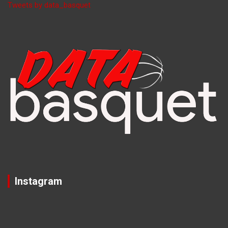
Tweets by data_basquet
Instagram