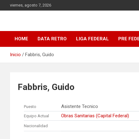
Saltar
viernes, agosto 7, 2026
al
contenido
DATA Basquet
DATA Basquet
HOME
DATA RETRO
LIGA FEDERAL
PRE FED
Inicio
Fabbris, Guido
Fabbris, Guido
Asistente Tecnico
Puesto
Obras Sanitarias (Capital Federal)
Equipo Actual
Nacionalidad