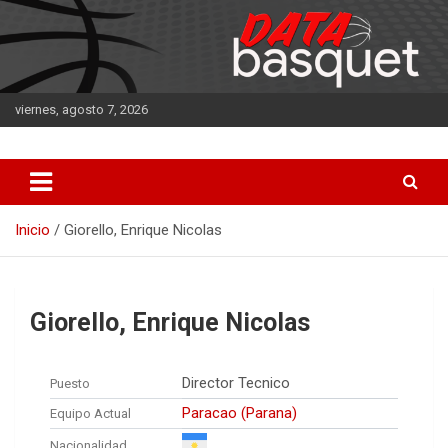
Saltar
al
contenido
viernes, agosto 7, 2026
DATA Basquet
DATA Basquet
Inicio
Giorello, Enrique Nicolas
Giorello, Enrique Nicolas
Director Tecnico
Puesto
Paracao (Parana)
Equipo Actual
Nacionalidad