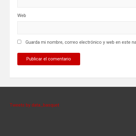
Web
Guarda mi nombre, correo electrónico y web en este n
Tweets by data_basquet