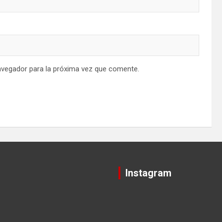
avegador para la próxima vez que comente.
Instagram