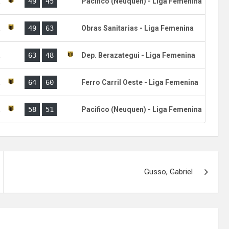
a
49
45
Pacifico (Neuquen) - Liga Femenina
a
49
63
Obras Sanitarias - Liga Femenina
a
63
48
Dep. Berazategui - Liga Femenina
a
64
60
Ferro Carril Oeste - Liga Femenina
a
58
51
Pacifico (Neuquen) - Liga Femenina
Gusso, Gabriel