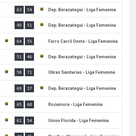
a
63
54
Dep. Berazategui - Liga Femenina
a
45
51
Dep. Berazategui - Liga Femenina
a
64
55
Ferro Carril Oeste - Liga Femenina
a
51
46
Dep. Berazategui - Liga Femenina
a
58
71
Obras Sanitarias - Liga Femenina
a
69
37
Dep. Berazategui - Liga Femenina
a
65
68
Rocamora - Liga Femenina
a
61
54
Union Florida - Liga Femenina