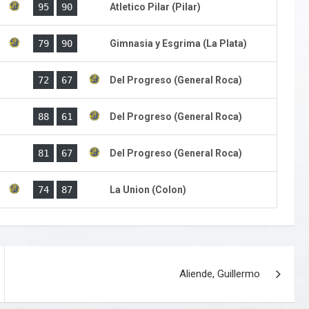
)
95
90
Atletico Pilar (Pilar)
)
79
90
Gimnasia y Esgrima (La Plata)
)
72
67
Del Progreso (General Roca)
)
88
61
Del Progreso (General Roca)
)
81
67
Del Progreso (General Roca)
)
74
87
La Union (Colon)
Aliende, Guillermo