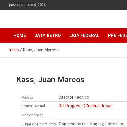
Saltar
jueves, agosto 6, 2026
al
contenido
DATA Basquet
DATA Basquet
HOME
DATA RETRO
LIGA FEDERAL
PRE FED
Inicio
Kass, Juan Marcos
Kass, Juan Marcos
Director Tecnico
Puesto
Del Progreso (General Roca)
Equipo Actual
Nacionalidad
Concepcion del Uruguay, Entre Rios
Lugar de Nacimiento