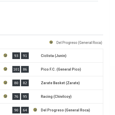
Del Progreso (General Roca)
)
93
91
Ciclista (Junin)
)
101
86
Pico F.C. (General Pico)
)
80
82
Zarate Basket (Zarate)
)
76
95
Racing (Chivilcoy)
)
90
64
Del Progreso (General Roca)