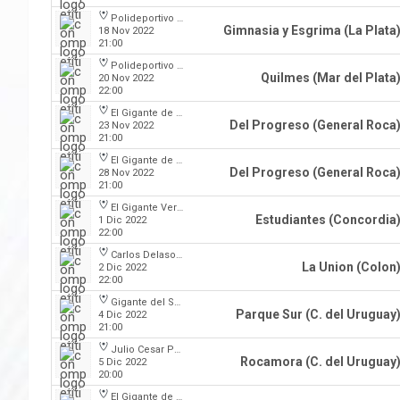
Polideportivo Victor Nethol
Gimnasia y Esgrima (La Plata
18 Nov 2022
21:00
Polideportivo Islas Malvinas
Quilmes (Mar del Plata
20 Nov 2022
22:00
El Gigante de la calle Maipú
Del Progreso (General Roca
23 Nov 2022
21:00
El Gigante de la calle Maipú
Del Progreso (General Roca
28 Nov 2022
21:00
El Gigante Verde
Estudiantes (Concordia
1 Dic 2022
22:00
Carlos Delasoie
La Union (Colon
2 Dic 2022
22:00
Gigante del Sur
Parque Sur (C. del Uruguay
4 Dic 2022
21:00
Julio Cesar Paccagnella
Rocamora (C. del Uruguay
5 Dic 2022
20:00
El Gigante de la calle Maipú