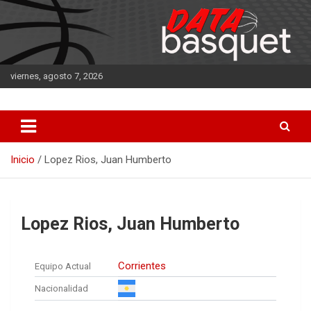
Saltar
al
contenido
viernes, agosto 7, 2026
DATA Basquet
DATA Basquet
Inicio
Lopez Rios, Juan Humberto
Lopez Rios, Juan Humberto
Corrientes
Equipo Actual
Nacionalidad