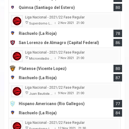
Quimsa (Santiago del Estero)
80
Liga Nacional - 2021/22 Fase Regular
2 Nov 2021
21:00
Superdomo La Rioja
|
Riachuelo (La Rioja)
78
San Lorenzo de Almagro (Capital Federal)
86
Liga Nacional - 2021/22 Fase Regular
7 Nov 2021
21:00
Microestadio Ciudad de Vicente Lopez
|
Platense (Vicente Lopez)
80
Riachuelo (La Rioja)
87
Liga Nacional - 2021/22 Fase Regular
9 Nov 2021
21:00
Juan Bautista Rocha
|
Hispano Americano (Rio Gallegos)
77
Riachuelo (La Rioja)
84
Liga Nacional - 2021/22 Fase Regular
12 Nov 2021
21:30
Superdomo La Rioja
|