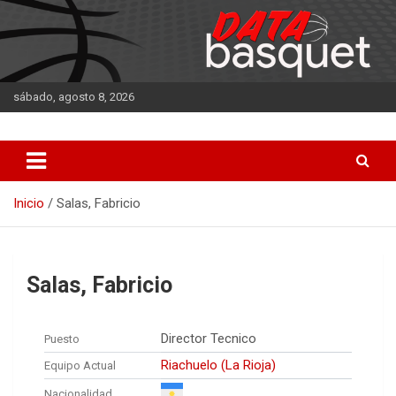
Saltar
al
contenido
sábado, agosto 8, 2026
DATA Basquet
DATA Basquet
Inicio
Salas, Fabricio
Salas, Fabricio
Director Tecnico
Puesto
Riachuelo (La Rioja)
Equipo Actual
Nacionalidad