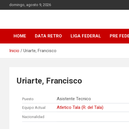
Saltar
domingo, agosto 9, 2026
al
contenido
DATA Basquet
DATA Basquet
HOME
DATA RETRO
LIGA FEDERAL
PRE FED
Inicio
Uriarte, Francisco
Uriarte, Francisco
Asistente Tecnico
Puesto
Atletico Tala (R. del Tala)
Equipo Actual
Nacionalidad