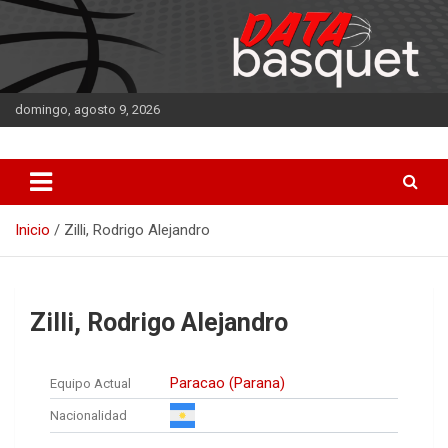
Saltar
al
contenido
domingo, agosto 9, 2026
DATA Basquet
DATA Basquet
Inicio
Zilli, Rodrigo Alejandro
Zilli, Rodrigo Alejandro
Paracao (Parana)
Equipo Actual
Nacionalidad